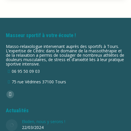
Masseur sportif à votre écoute !
Masso-relaxologue intervenant auprès des sportifs à Tours.
L’expertise de Cédric dans le domaine de la massothérapie et
de la relaxation a permis de soulager de nombreux athlètes de
douleurs musculaires, de stress et d’anxiété liés à leur pratique
sportive intensive.
06 95 50 09 03
75 rue Védrines 37100 Tours
Trouvez nous sur :
La
page
Actualités
Facebook
s'ouvre
Ekiden, nous y serons !
22/03/2024
dans