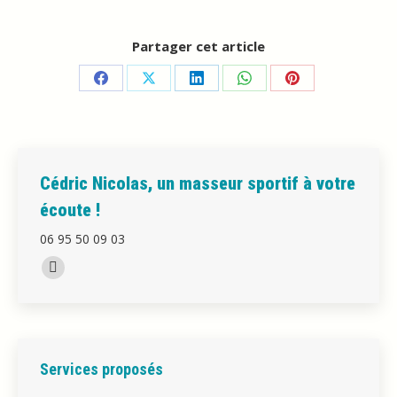
Partager cet article
Partager
Partager
Partager
Partager
Partager
sur
sur
sur
sur
sur
Facebook
X
LinkedIn
WhatsApp
Pinterest
Cédric Nicolas, un masseur sportif à votre
écoute !
06 95 50 09 03
Trouvez nous sur :
La
page
Facebook
s'ouvre
Services proposés
dans
une