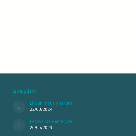
Le Trail du Noble Joué vous fait découvrir ce beau terroir 
s vignes, allée du Comte Odart à Esvres. L’évènement est lim
Actualités
Ekiden, nous y serons !
22/03/2024
Festival de Pentecôte
26/05/2023