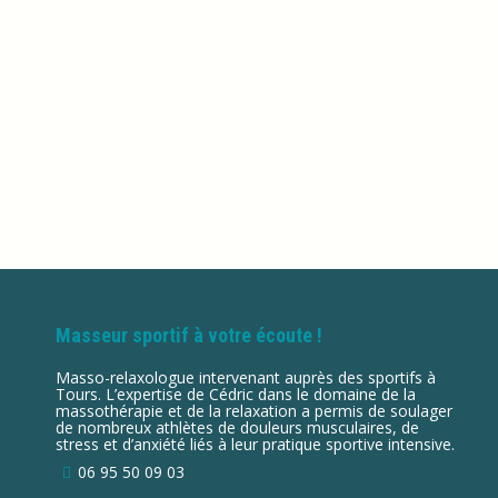
Trail du Noble Joué
Actualités
Par
edog
17/06/2022
Massages de récupération au Trail du Noble Joué 
sous-bois et vallée de l’Indre ; départ au cœur de
Masseur sportif à votre écoute !
Masso-relaxologue intervenant auprès des sportifs à
Tours. L’expertise de Cédric dans le domaine de la
massothérapie et de la relaxation a permis de soulager
de nombreux athlètes de douleurs musculaires, de
stress et d’anxiété liés à leur pratique sportive intensive.
06 95 50 09 03