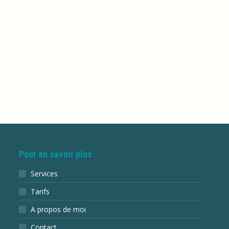
de l’AOC Touraine Noble Joué, entre vignoble,
ité à 900 personnes, 170 sur 5 km, 350 sur…
Pour en savoir plus
Services
Tarifs
A propos de moi
Contact