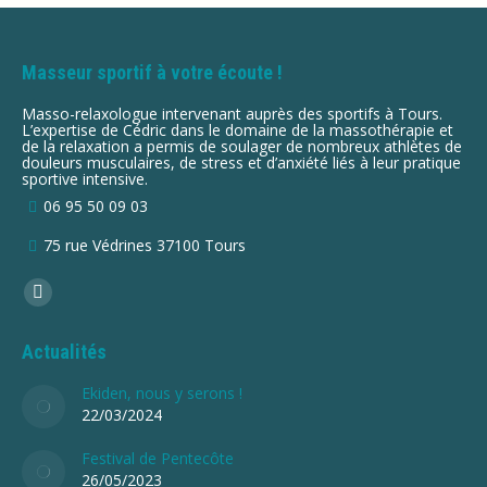
Masseur sportif à votre écoute !
Masso-relaxologue intervenant auprès des sportifs à Tours.
L’expertise de Cédric dans le domaine de la massothérapie et
de la relaxation a permis de soulager de nombreux athlètes de
douleurs musculaires, de stress et d’anxiété liés à leur pratique
sportive intensive.
06 95 50 09 03
75 rue Védrines 37100 Tours
Trouvez nous sur :
La
page
Actualités
Facebook
s'ouvre
Ekiden, nous y serons !
22/03/2024
dans
une
Festival de Pentecôte
nouvelle
26/05/2023